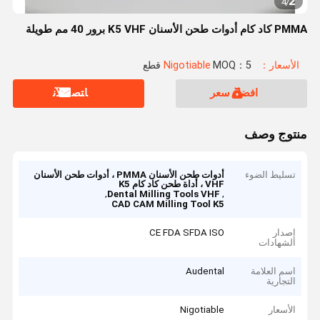
2
4
/
PMMA كاد كام أدوات طحن الأسنان K5 VHF برور 40 مم طويلة
الأسعار：Nigotiable
MOQ：5 قطع
افضل سعر
ﺎﺘﺼﻟ ﺍﻶﻧ
منتوج وصف
تسليط الضوء
أدوات طحن الأسنان PMMA ، أدوات طحن الأسنان
VHF ، أداة طحن كاد كام K5
,
,
Dental Milling Tools VHF
CAD CAM Milling Tool K5
إصدار
CE FDA SFDA ISO
الشهادات
اسم العلامة
Audental
التجارية
الأسعار
Nigotiable