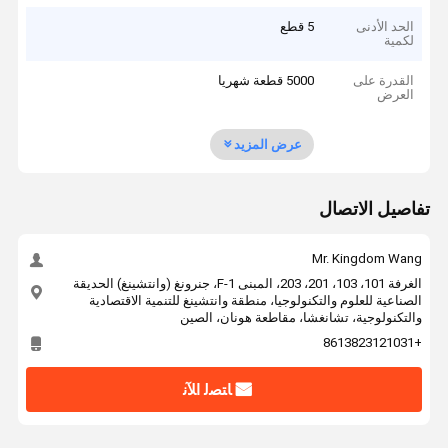
الحد الأدنى
5 قطع
لكمية
القدرة على
5000 قطعة شهريا
العرض
عرض المزيد
تفاصيل الاتصال
Mr. Kingdom Wang
الغرفة 101، 103، 201، 203، المبنى F-1، جنرونغ (وانتشينغ) الحديقة
الصناعية للعلوم والتكنولوجيا، منطقة وانتشينغ للتنمية الاقتصادية
والتكنولوجية، تشانغشا، مقاطعة هونان، الصين
+8613823121031
ﺎﺘﺼﻟ ﺍﻶﻧ