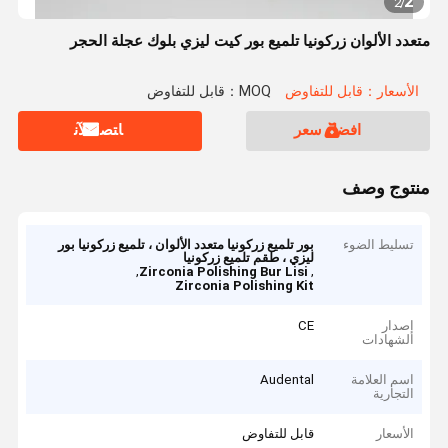
2
2
/
متعدد الألوان زركونيا تلميع بور كيت ليزي بلوك عجلة الحجر
الأسعار：قابل للتفاوض
MOQ：قابل للتفاوض
افضل سعر
ﺎﺘﺼﻟ ﺍﻶﻧ
منتوج وصف
تسليط الضوء
بور تلميع زركونيا متعدد الألوان ، تلميع زركونيا بور
ليزي ، طقم تلميع زركونيا
,
,
Zirconia Polishing Bur Lisi
Zirconia Polishing Kit
إصدار
CE
الشهادات
اسم العلامة
Audental
التجارية
الأسعار
قابل للتفاوض