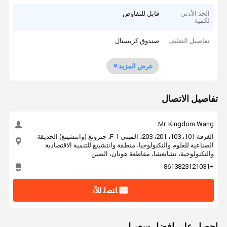
الحد الأدنى
قابل للتفاوض
لكمية
تفاصيل التغليف
صندوق كريستال
عرض المزيد
تفاصيل الاتصال
Mr. Kingdom Wang
الغرفة 101، 103، 201، 203، المبنى F-1، جنرونغ (وانتشينغ) الحديقة
الصناعية للعلوم والتكنولوجيا، منطقة وانتشينغ للتنمية الاقتصادية
والتكنولوجية، تشانغشا، مقاطعة هونان، الصين
+8613823121031
ﺎﺘﺼﻟ ﺍﻶﻧ
احصل على افضل سعر ل