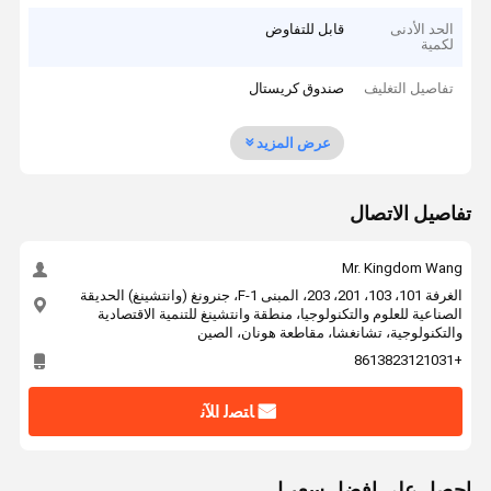
الحد الأدنى
قابل للتفاوض
لكمية
تفاصيل التغليف
صندوق كريستال
عرض المزيد
تفاصيل الاتصال
Mr. Kingdom Wang
الغرفة 101، 103، 201، 203، المبنى F-1، جنرونغ (وانتشينغ) الحديقة
الصناعية للعلوم والتكنولوجيا، منطقة وانتشينغ للتنمية الاقتصادية
والتكنولوجية، تشانغشا، مقاطعة هونان، الصين
+8613823121031
ﺎﺘﺼﻟ ﺍﻶﻧ
احصل على افضل سعر ل