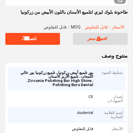
2
3
/
طاحونة بلوك ليزي لتلميع الأسنان باللون الأبيض من زركونيا
الأسعار：قابل للتفاوض
MOQ：قابل للتفاوض
افضل سعر
ﺎﺘﺼﻟ ﺍﻶﻧ
منتوج وصف
تسليط الضوء
بور تلميع أبيض زركونيا ، تلميع زركونيا بور عالي
اللمعان ، تلميع الأزيز الأسنان
,
,
Zirconia Polishing Bur High Shine
Polishing Burs Dental
إصدار
CE
الشهادات
اسم العلامة
Audental
التجارية
الأسعار
قابل للتفاوض