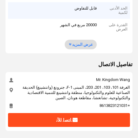
الحد الأدنى
قابل للتفاوض
لكمية
القدرة على
20000 مربع في الشهر
العرض
عرض المزيد
تفاصيل الاتصال
Mr. Kingdom Wang
الغرفة 101، 103، 201، 203، المبنى F-1، جنرونغ (وانتشينغ) الحديقة
الصناعية للعلوم والتكنولوجيا، منطقة وانتشينغ للتنمية الاقتصادية
والتكنولوجية، تشانغشا، مقاطعة هونان، الصين
+8613823121031
ﺎﺘﺼﻟ ﺍﻶﻧ