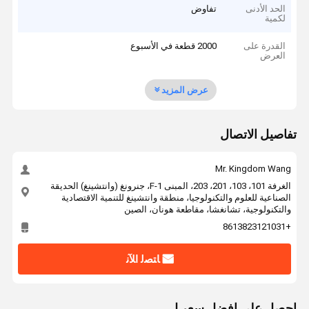
الحد الأدنى
تفاوض
لكمية
القدرة على
2000 قطعة في الأسبوع
العرض
عرض المزيد
تفاصيل الاتصال
Mr. Kingdom Wang
الغرفة 101، 103، 201، 203، المبنى F-1، جنرونغ (وانتشينغ) الحديقة
الصناعية للعلوم والتكنولوجيا، منطقة وانتشينغ للتنمية الاقتصادية
والتكنولوجية، تشانغشا، مقاطعة هونان، الصين
+8613823121031
ﺎﺘﺼﻟ ﺍﻶﻧ
احصل على افضل سعر ل