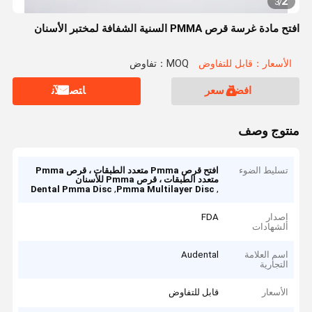
2
3
/
افتح مادة غرسة قرص PMMA السنية الشفافة لمختبر الأسنان
الأسعار：قابل للتفاوض
MOQ：تفاوض
افضل سعر
ﺎﺘﺼﻟ ﺍﻶﻧ
منتوج وصف
تسليط الضوء
افتح قرص Pmma متعدد الطبقات ، قرص Pmma
متعدد الطبقات ، قرص Pmma للأسنان
,
,
Dental Pmma Disc
Pmma Multilayer Disc
إصدار
FDA
الشهادات
اسم العلامة
Audental
التجارية
الأسعار
قابل للتفاوض