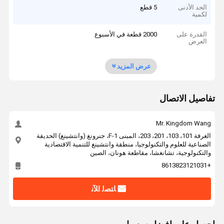
الحد الأدنى
5 قطع
لكمية
القدرة على
2000 قطعة في الأسبوع
العرض
عرض المزيد
تفاصيل الاتصال
Mr. Kingdom Wang
الغرفة 101، 103، 201، 203، المبنى F-1، جنرونغ (وانتشينغ) الحديقة
الصناعية للعلوم والتكنولوجيا، منطقة وانتشينغ للتنمية الاقتصادية
والتكنولوجية، تشانغشا، مقاطعة هونان، الصين
+8613823121031
ﺎﺘﺼﻟ ﺍﻶﻧ