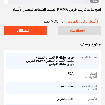
2
2
/
افتح مادة غرسة قرص PMMA السنية الشفافة لمختبر الأسنان
الأسعار：قابل للتفاوض
MOQ：5 قطع
افضل سعر
ﺎﺘﺼﻟ ﺍﻶﻧ
منتوج وصف
تسليط الضوء
,
قرص PMMA الأسنان المفتوح
,
طبيب الأسنان المختبر PMMA القرص
قرص PMMA واضح
إصدار
FDA
الشهادات
اسم العلامة
Audental
التجارية
الأسعار
قابل للتفاوض