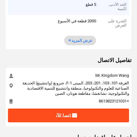
الحد الأدنى
5 قطع
لكمية
القدرة على
2000 قطعة في الأسبوع
العرض
عرض المزيد
تفاصيل الاتصال
Mr. Kingdom Wang
الغرفة 101، 103، 201، 203، المبنى F-1، جنرونغ (وانتشينغ) الحديقة
الصناعية للعلوم والتكنولوجيا، منطقة وانتشينغ للتنمية الاقتصادية
والتكنولوجية، تشانغشا، مقاطعة هونان، الصين
+8613823121031
ﺎﺘﺼﻟ ﺍﻶﻧ