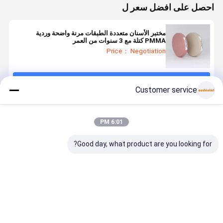
احصل على افضل سعر ل
مختبر الأسنان متعددة الطبقات مرنة واضحة وردية
PMMA كتلة مع 3 سنوات من العمر
Price： Negotiation
استمر
Customer service
المنتجات الموصى بها
6:01 PM
Good day, what product are you looking for?
كتلة PMMA
كتلة Pmma
الأسنان Pmma
كتلة PMMA
للأسنان بلون
الأسنان مناسبة
Block الوردي
للأسنان بلو
وردي A2
لاستعادة الأسنان
A2 أساس
وردي 
لجماليات اللثة
بما في ذلك التاج
الأسنان العضلية
أطقم الأسنا
الطبيعية مثالية
المؤقت الجسور
ظل اللثة
مناسبة للتيج
افضل سعر
افضل سعر
افضل سعر
افضل سع