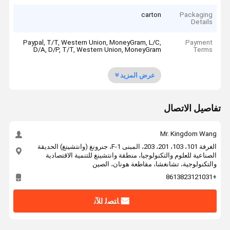
carton
Packaging
Details
Paypal, T/T, Western Union, MoneyGram, L/C,
Payment
D/A, D/P, T/T, Western Union, MoneyGram
Terms
عرض المزيد
تفاصيل الاتصال
Mr. Kingdom Wang
الغرفة 101، 103، 201، 203، المبنى F-1، جنرونغ (وانتشينغ) الحديقة
الصناعية للعلوم والتكنولوجيا، منطقة وانتشينغ للتنمية الاقتصادية
والتكنولوجية، تشانغشا، مقاطعة هونان، الصين
+8613823121031
ﺎﺘﺼﻟ ﺍﻶﻧ